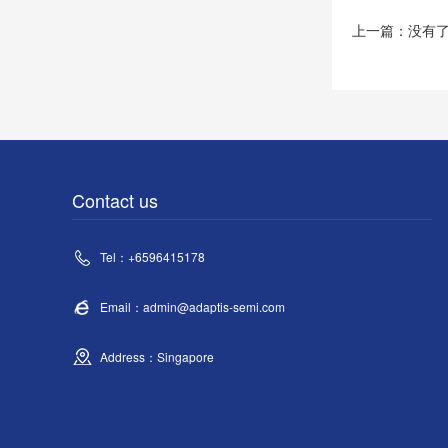
上一篇：没有
Contact us
Tel：+6596415178
Email：admin@adaptis-semi.com
Address：Singapore