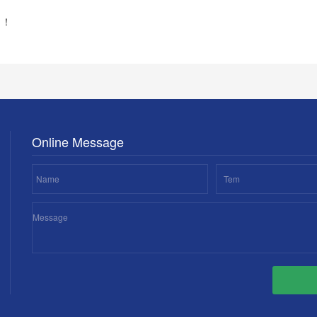
了！
Online Message
Name
Tem
Message