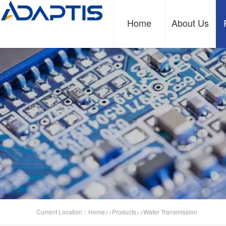
Home
About Us
Current Location：
Home
>>
Products
>>
Wafer Transmission